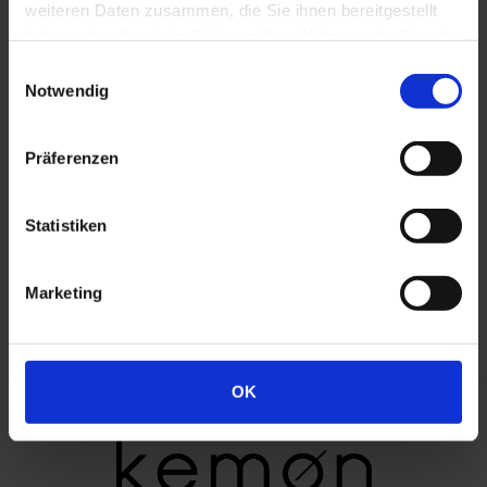
weiteren Daten zusammen, die Sie ihnen bereitgestellt
haben oder die sie im Rahmen Ihrer Nutzung der Dienste
gesammelt haben.
Einwilligungsauswahl
Notwendig
Präferenzen
UNAMY SETA
Statistiken
Gebändigtes Haar, geschmeidig und glänzend wie
Seide.
Marketing
OK