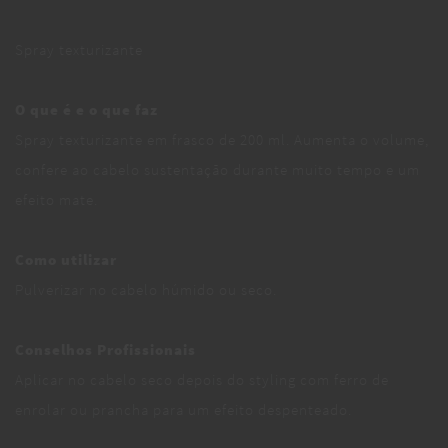
Spray texturizante
O que é e o que faz
Spray texturizante em frasco de 200 ml. Aumenta o volume,
confere ao cabelo sustentação durante muito tempo e um
efeito mate.
Como utilizar
Pulverizar no cabelo húmido ou seco.
Conselhos Profissionais
Aplicar no cabelo seco depois do styling com ferro de
enrolar ou prancha para um efeito despenteado.