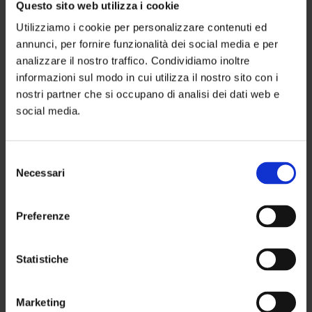
mișcare naturală: descurcă părul instantaneu,
Questo sito web utilizza i cookie
lăsându-l ușor de coafat. Permite realizarea de ondule
Utilizziamo i cookie per personalizzare contenuti ed
annunci, per fornire funzionalità dei social media e per
luminoase sau bucle lejere, naturale, fără fire rebele.
analizzare il nostro traffico. Condividiamo inoltre
informazioni sul modo in cui utilizza il nostro sito con i
nostri partner che si occupano di analisi dei dati web e
social media.
Selezione
Necessari
del
consenso
Preferenze
Statistiche
Marketing