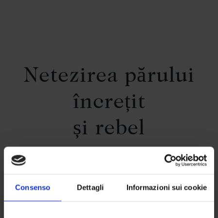
Netezirea părului
încrețit
și rebel
Pentru păr perfect neted: descurcă părul instantaneu,
lăsându-l ușor de coafat, de la rădăcini și până la
Consenso
Dettagli
Informazioni sui cookie
vârfuri. Ușurează procesul de uscare și menține o
coafură perfect netedă, fără fire rebele. Pentru păr cu