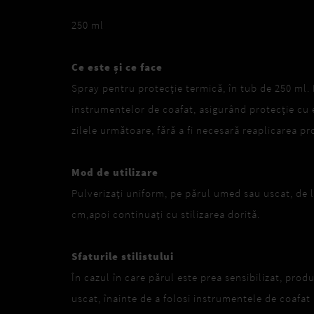
250 ml
Ce este și ce face
Spray pentru protecție termică, în tub de 250 ml.
instrumentelor de coafat, asigurând protecție cu
zilele următoare, fără a fi necesară reaplicarea pr
Mod de utilizare
Pulverizați uniform, pe părul umed sau uscat, de 
cm,apoi continuați cu stilizarea dorită.
Sfaturile stilistului
În cazul în care părul este prea sensibilizat, produ
uscat, înainte de a folosi instrumentele de coafat