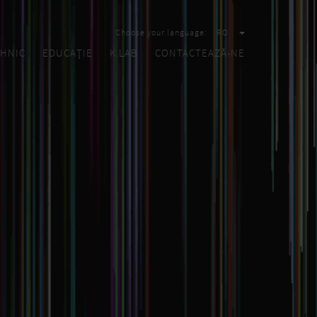
Choose your language:
RO
HNIC
EDUCAȚIE
K.LAB
CONTACTEAZĂ-NE