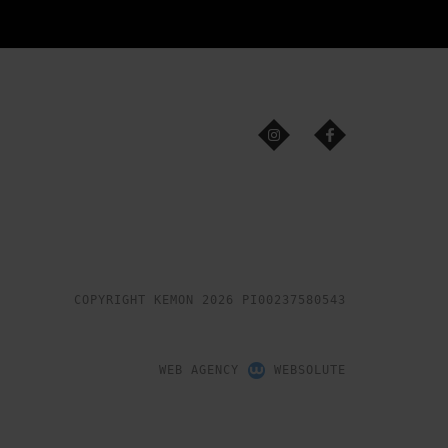
COPYRIGHT KEMON 2026 PI00237580543
WEB AGENCY
WEBSOLUTE