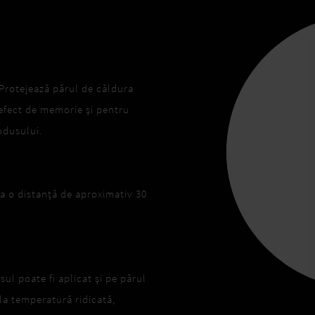
 Protejează părul de căldura
 efect de memorie și pentru
odusului.
la o distanță de aproximativ 30
sul poate fi aplicat și pe părul
 la temperatură ridicată,