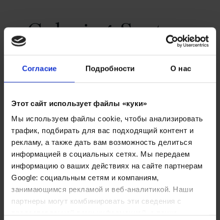
Coloring System
Новая система окрашивания тон в тон без
Согласие
Подробности
О нас
аммиака. Краситель имеет нежную
консистенцию косметического крема.
Этот сайт использует файлы «куки»
49 оттенков дают безграничные возможности
Мы используем файлы cookie, чтобы анализировать
цвета, ослепительный блеск и предельно
трафик, подбирать для вас подходящий контент и
стойкий результат окрашивания. Все оттенки
рекламу, а также дать вам возможность делиться
информацией в социальных сетях. Мы передаем
поделены на 16 цветовых серий, включая две
информацию о ваших действиях на сайте партнерам
специальные серии: Brilliant Camo и Grey Camo.
Google: социальным сетям и компаниям,
Для смешивания предусмотрены два
занимающимся рекламой и веб-аналитикой. Наши
активатора: Coloring Mix 6 vol. и Mix 16 vol.
партнеры могут комбинировать эти сведения с
предоставленной вами информацией, а также
Объем – 100 мл