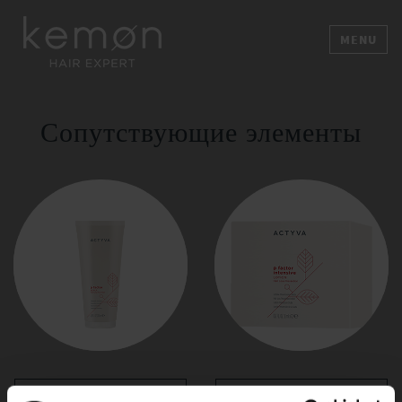
MENU
Сопутствующие элементы
P FACTOR SCALP
P FACTOR INTENSIVE