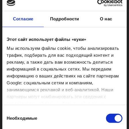
LOTION
200/1000 мл
Согласие
Подробности
О нас
100 ml / 6 ml x 12 pz
Этот сайт использует файлы «куки»
Мы используем файлы cookie, чтобы анализировать
трафик, подбирать для вас подходящий контент и
рекламу, а также дать вам возможность делиться
информацией в социальных сетях. Мы передаем
информацию о ваших действиях на сайте партнерам
Google: социальным сетям и компаниям,
занимающимся рекламой и веб-аналитикой. Наши
партнеры могут комбинировать эти сведения с
предоставленной вами информацией, а также
P FACTOR INTENSIVE
данными, которые они получили при использовании
Выбор
LOTION MEN
вами их сервисов.
Необходимые
согласия