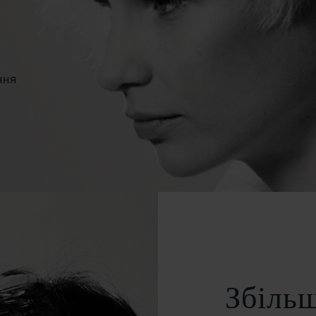
ння
Збільш