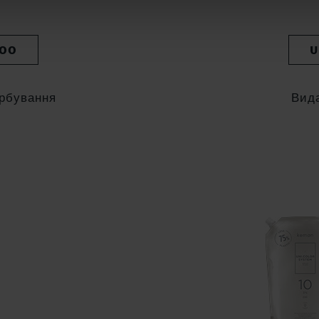
POO
U
арбування
Вид