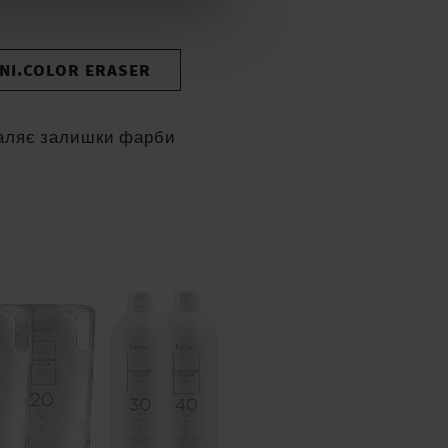
NI.COLOR ERASER
аляє залишки фарби