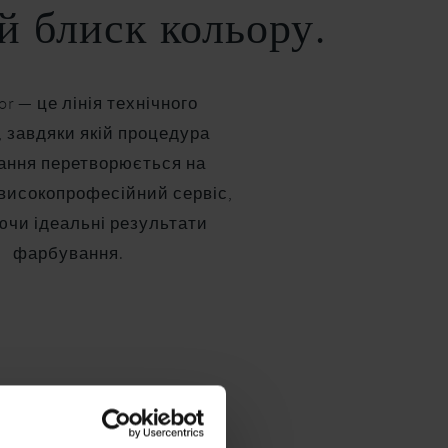
й блиск кольору.
or — це лінія технічного
, завдяки якій процедура
ння перетворюється на
високопрофесійний сервіс,
ючи ідеальні результати
фарбування.