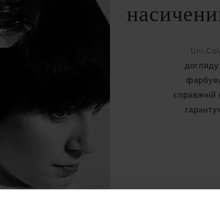
насичени
Uni.Col
догляду
фарбува
справжній 
гаранту