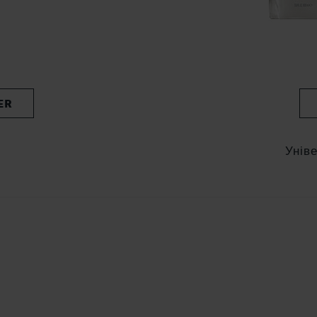
ER
Унів