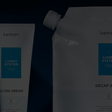
ABOUT
C