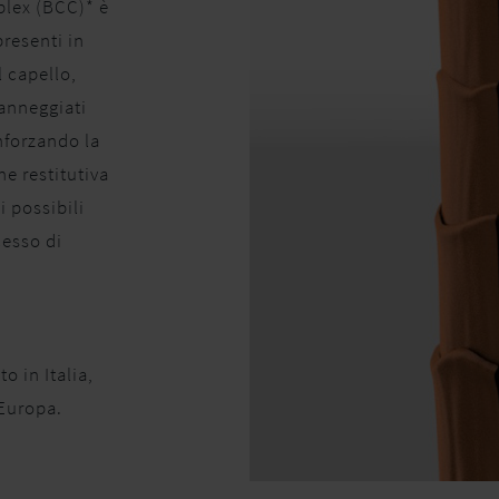
plex (BCC)* è
resenti in
 capello,
danneggiati
nforzando la
ne restitutiva
i possibili
cesso di
o in Italia,
Europa.