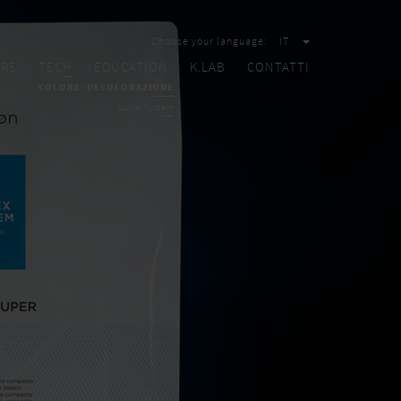
Choose your language:
IT
ARE
TECH
EDUCATION
K.LAB
CONTATTI
COLORE
DECOLORAZIONE
Lunex System