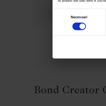
di analisi dei dati web e soci
Selezione
Necessari
del
consenso
Bond Creator