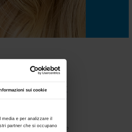
an Complex
Informazioni sui cookie
 Lunex è stato arricchito con
ortantissimo ingrediente per
l media e per analizzare il
nostri partner che si occupano
’azione protettiva durante tutto