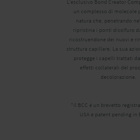
L’esclusivo Bond Creator Com
un complesso di molecole p
natura che, penetrando nel
ripristina i ponti disolfuro 
ricostruendone dei nuovi e ri
struttura capillare. La sua azio
protegge i capelli trattati da
effetti collaterali del pro
decolorazione.
*il BCC è un brevetto registrat
USA e patent pending in 