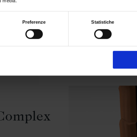
al media.
il te
Preferenze
Statistiche
V
 Complex