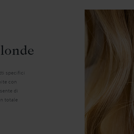
Blonde
ti specifici
hite con
nsente di
in totale