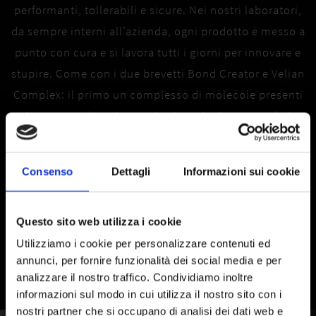
performanti, tollerabili e sicure. Nei nostri laboratori,
da sempre interni all’azienda, ogni prodotto è messo a
punto con cura e si lavora tutti i giorni per innovare e
stupire. Come con i due brevetti Bond Creator e Velian
Complex: il primo un complesso di molecole presenti
in natura, che agiscono in sinergia ricostruendo i
legami disolfuro all’interno del capello, riparandolo in
profondità; il secondo, un fitocomplesso dall’alto
Consenso
Dettagli
Informazioni sui cookie
potere antinfiammatorio, antibatterico e
antiossidante, estratto dalle officinali biologiche del
nostro Kemon Open Lab.
Questo sito web utilizza i cookie
Utilizziamo i cookie per personalizzare contenuti ed
annunci, per fornire funzionalità dei social media e per
analizzare il nostro traffico. Condividiamo inoltre
informazioni sul modo in cui utilizza il nostro sito con i
nostri partner che si occupano di analisi dei dati web e