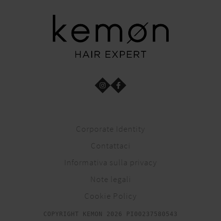
Corporate Identity
Contattaci
Informativa sulla privacy
Note legali
Cookie Policy
COPYRIGHT KEMON 2026 PI00237580543