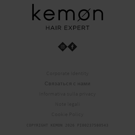
Corporate Identity
Связаться с нами
Informativa sulla privacy
Note legali
Cookie Policy
COPYRIGHT KEMON 2026 PI00237580543