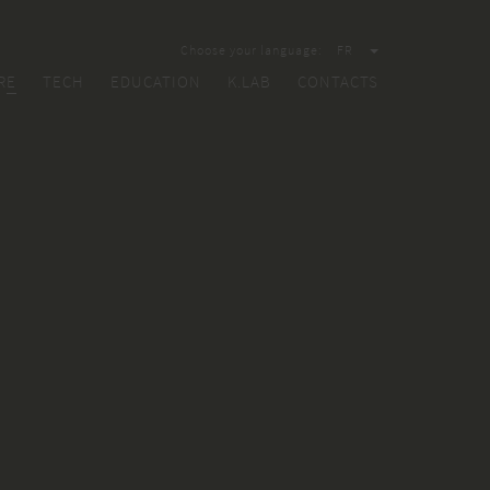
Choose your language:
FR
RE
TECH
EDUCATION
K.LAB
CONTACTS