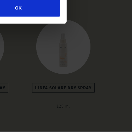
s
OK
RAY
LINFA SOLARE DRY SPRAY
125 ml