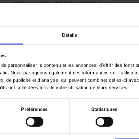
Appliquer sur les longueurs et pointes lavées
et bien essorées, mèche à mèche en massant.
Peigner pour répartir.
Laisser poser de 5 à 10 minutes.
Détails
Émulsionner et rincer soigneusement.
ies.
e personnaliser le contenu et les annonces, d'offrir des fonctio
rafic. Nous partageons également des informations sur l'utilisati
, de publicité et d'analyse, qui peuvent combiner celles-ci avec
ils ont collectées lors de votre utilisation de leurs services.
Préférences
Statistiques