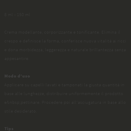
8 ml - 150 ml
Crema modellante, corporizzante e tonificante. Elimina il
crespo e definisce la forma, conferisce nuova vitalità ai ricci
e dona morbidezza, leggerezza e naturale brillantezza senza
appesantire.
Modo d'uso
Applicare su capelli lavati e tamponati la giusta quantità in
base alle lunghezze, distribuire uniformemente il prodotto
e&nbsp;pettinare. Procedere poi all’asciugatura in base allo
stile desiderato.
Tips