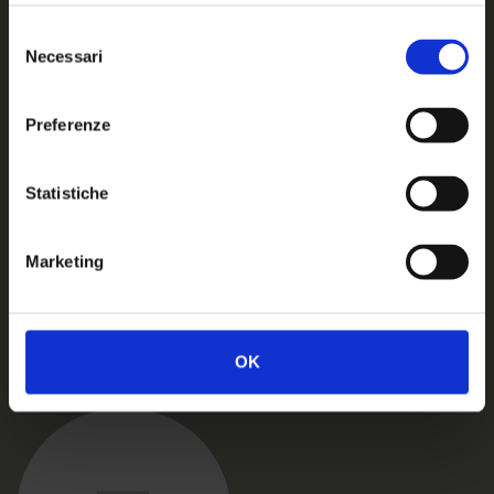
Selezione
Necessari
del
consenso
Preferenze
Statistiche
Marketing
Prodotti correlati
OK