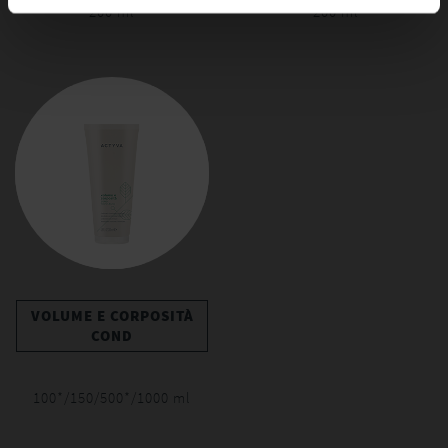
200 ml
200 ml
VOLUME E CORPOSITÀ
COND
100*/150/500*/1000 ml