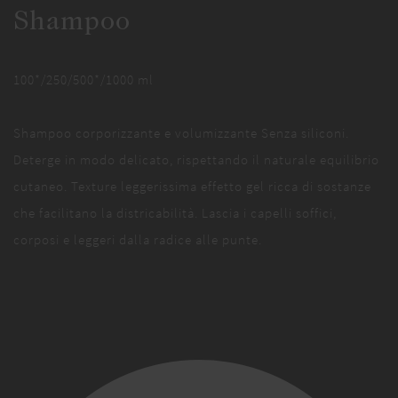
Shampoo
100*/250/500*/1000 ml
Shampoo corporizzante e volumizzante Senza siliconi.
Deterge in modo delicato, rispettando il naturale equilibrio
cutaneo. Texture leggerissima effetto gel ricca di sostanze
che facilitano la districabilità. Lascia i capelli soffici,
corposi e leggeri dalla radice alle punte.