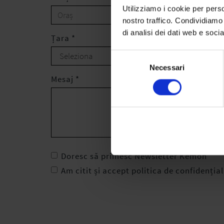
Utilizziamo i cookie per perso
nostro traffico. Condividiamo 
di analisi dei dati web e soci
Țara *
Selezione
Necessari
del
Mesaj *
consenso
Doresc să primesc Newsletter Kemon
Am citit și accept politica de confidențial