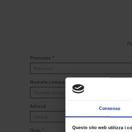
Pe
Prenume *
Numele companiei
Adresă
Consenso
Questo sito web utilizza i c
Oraș *