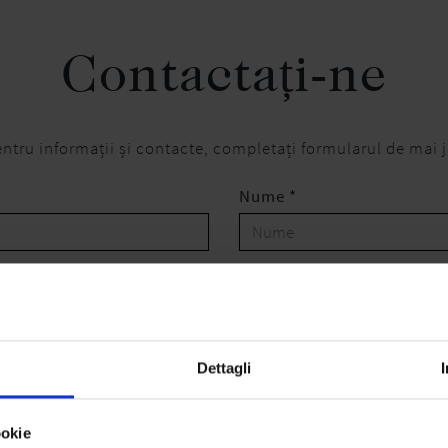
Contactați-ne
ntru informații și contacte, completați formularul de mai 
Nume *
Email *
Cod Poștal *
Dettagli
ookie
Județ