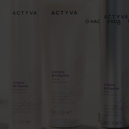
О НАС
УХОД