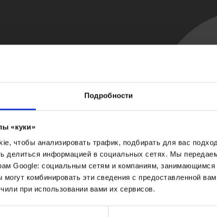
енных и чувствительных
лос и защищает цвет от
кивает яркость цвета и
ремени.
Подробности
лы «куки»
e, чтобы анализировать трафик, подбирать для вас подход
ть делиться информацией в социальных сетях. Мы передае
рам Google: социальным сетям и компаниям, занимающимся 
 могут комбинировать эти сведения с предоставленной вам
чили при использовании вами их сервисов.