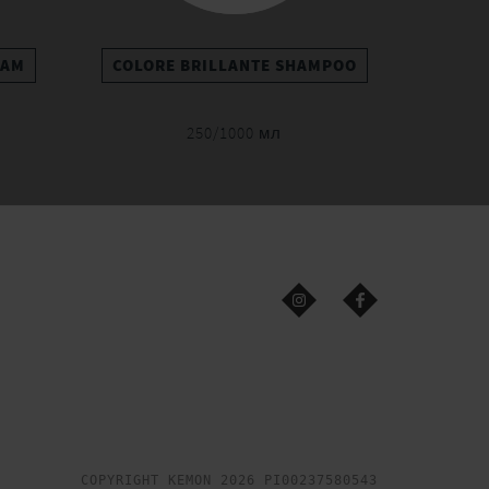
EAM
COLORE BRILLANTE SHAMPOO
250/1000 мл
COPYRIGHT KEMON 2026 PI00237580543