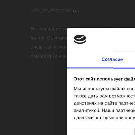
100*/200/500*/1000 мл
Интенсивное защитное средство для окраш
волос. Оптимизирует прилегание чешуек во
внешнего агрессивного воздействия. Подчер
помогает лучше сохранить его с течением в
Согласие
Этот сайт использует фай
Мы используем файлы cooki
также дать вам возможнос
действиях на сайте партне
аналитикой. Наши партнеры
данными, которые они полу
Выбор