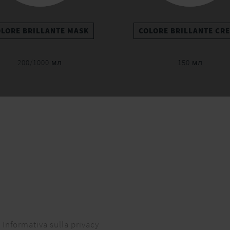
OLORE BRILLANTE MASK
COLORE BRILLANTE CR
200/1000 мл
150 мл
Informativa sulla privacy