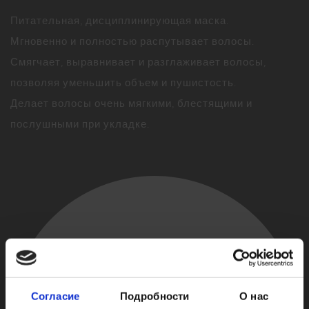
Питательная, дисциплинирующая маска.
Мгновенно и полностью распутывает волосы.
Смягчает, выравнивает и разглаживает волосы,
позволяя уменьшить объем и пушистость.
Делает волосы очень мягкими, блестящими и
послушными при укладке.
Согласие
Подробности
О нас