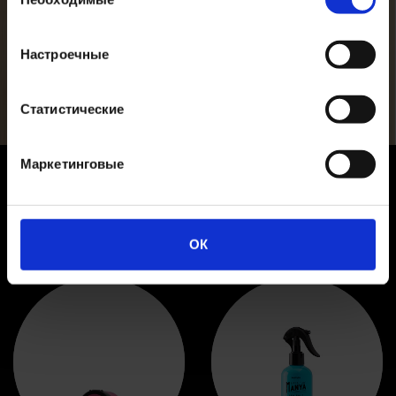
согласия
PLAY VIDEO
Настроечные
Статистические
Маркетинговые
Сопутствующие элементы
ОК