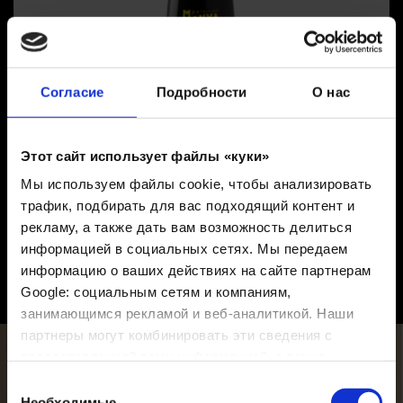
Согласие
Подробности
О нас
Этот сайт использует файлы «куки»
Мы используем файлы cookie, чтобы анализировать
трафик, подбирать для вас подходящий контент и
рекламу, а также дать вам возможность делиться
информацией в социальных сетях. Мы передаем
информацию о ваших действиях на сайте партнерам
Google: социальным сетям и компаниям,
занимающимся рекламой и веб-аналитикой. Наши
партнеры могут комбинировать эти сведения с
предоставленной вами информацией, а также
данными, которые они получили при использовании
Выбор
вами их сервисов.
Необходимые