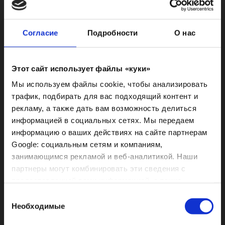
PROTECTION MILK
PROTECTION OIL
Согласие
Подробности
О нас
SPF 10 - 125 мл
SPF 6 - 125 мл
Этот сайт использует файлы «куки»
Мы используем файлы cookie, чтобы анализировать
трафик, подбирать для вас подходящий контент и
рекламу, а также дать вам возможность делиться
информацией в социальных сетях. Мы передаем
информацию о ваших действиях на сайте партнерам
Google: социальным сетям и компаниям,
занимающимся рекламой и веб-аналитикой. Наши
партнеры могут комбинировать эти сведения с
предоставленной вами информацией, а также
LINFA SOLARE DRY
данными, которые они получили при использовании
Выбор
SPRAY
вами их сервисов.
Необходимые
согласия