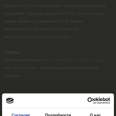
продукта AND, который будет использован дальше.
Смешайте с другим продуктом AND, чтобы создать
новый эффект, в зависимости от ваших
потребностей. Используйте средство
самостоятельно в конце укладки.
Советы
Используйте вместе с 41 Matte Paste, 32 Satin Paste
или 63 Hairshaper, чтобы придать блеск в конце
укладки.
Согласие
Подробности
О нас