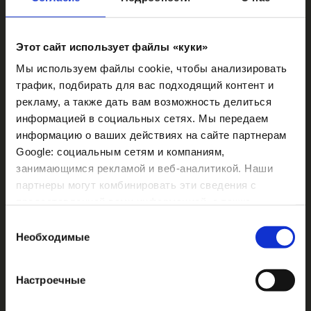
Этот сайт использует файлы «куки»
Мы используем файлы cookie, чтобы анализировать
трафик, подбирать для вас подходящий контент и
рекламу, а также дать вам возможность делиться
информацией в социальных сетях. Мы передаем
информацию о ваших действиях на сайте партнерам
Google: социальным сетям и компаниям,
занимающимся рекламой и веб-аналитикой. Наши
партнеры могут комбинировать эти сведения с
предоставленной вами информацией, а также
данными, которые они получили при использовании
Выбор
вами их сервисов.
Необходимые
согласия
Настроечные