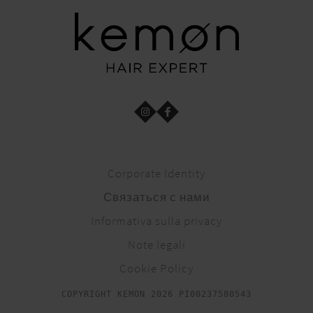
Corporate Identity
Связаться с нами
Informativa sulla privacy
Note legali
Cookie Policy
COPYRIGHT KEMON 2026 PI00237580543