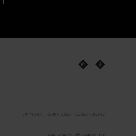
COPYRIGHT KEMON 2026 PI00237580543
WEB AGENCY
WEBSOLUTE