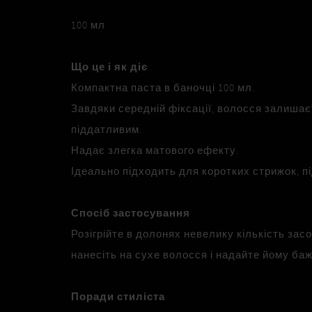
100 мл
Що це і як діє
Компактна паста в баночці 100 мл.
Завдяки середній фіксації, волосся залишає
піддатливим.
Надає злегка матового ефекту.
Ідеально підходить для коротких стрижок, п
Спосіб застосування
Розігрійте в долонях невелику кількість засо
нанесіть на сухе волосся і надайте йому ба
Поради стиліста