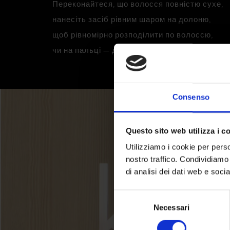
Переконайтеся, що волосся повністю сухе,
нанесіть засіб рівним шаром на долоню,
щоб рівномірно розподілити по волоссю,
чи на пальці — для виділення деталей.
Consenso
Questo sito web utilizza i c
Utilizziamo i cookie per perso
nostro traffico. Condividiamo 
di analisi dei dati web e soci
Selezione
Necessari
del
consenso