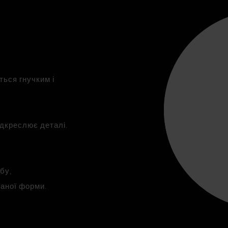
ться гнучким і
ідкреслює деталі.
бу,
жаної форми.