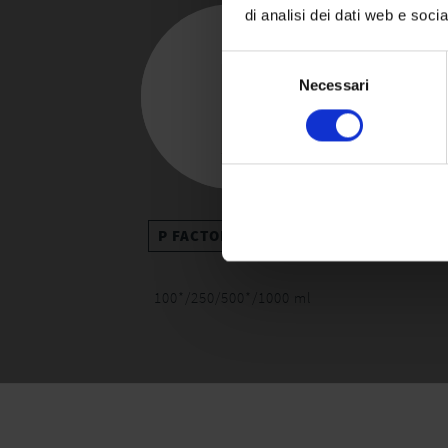
di analisi dei dati web e soci
Selezione
Necessari
del
consenso
P FACTOR SHAMPOO
P F
100*/250/500*/1000 ml