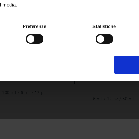
al media.
Preferenze
Statistiche
ACTOR INTENSIVE LOTION
P FACTOR INTENSIVE LO
MEN
100 ml / 6 ml x 12 pz
6 ml x 12 pz
/
50 ml