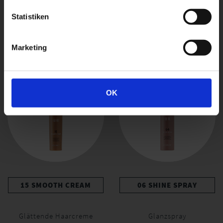
Statistiken
ähnliche produkte
Marketing
OK
15 SMOOTH CREAM
06 SHINE SPRAY
Glättende Haarcreme
Glanzspray