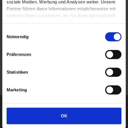
soziale Medien, Werbung und Analysen weiter. Unsere
Eigenschaften
Partner führen diese Informationen möglicherweise mit
weiteren Daten zusammen, die Sie ihnen bereitgestellt
haben oder die sie im Rahmen Ihrer Nutzung der Dienste
gesammelt haben.
Direktziehende Coloration auf Cremebasis, mit saurem pH-
Einwilligungsauswahl
Notwendig
Wert und glanzgebender Conditioner-Wirkung. Ideal zum
Nuancieren von Strähnchen oder für Gesamtcolorationen
Präferenzen
auf blondierten oder coloriertem Haar. Die Farbpalette
besteht aus 12 Nuancen, davon 8 intensive Farben, 3
Statistiken
Pastellfarben und 1 Clear Nuance.
Marketing
ähnliche produkte
OK