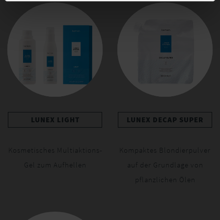
LUNEX LIGHT
LUNEX DECAP SUPER
Kosmetisches Multiaktions-
Kompaktes Blondierpulver
Gel zum Aufhellen
auf der Grundlage von
pflanzlichen Ölen