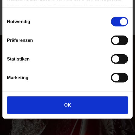
Corpo testo Corpo testo Corpo testo Corpo testo
haben oder die sie im Rahmen Ihrer Nutzung der Dienste
Corpo testo
gesammelt haben.
Einwilligungsauswahl
Notwendig
Präferenzen
Statistiken
Marketing
OK