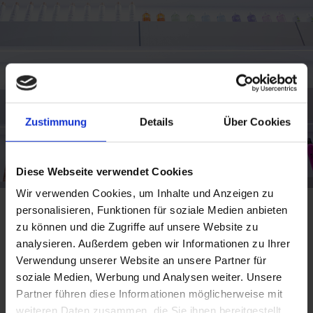
Zustimmung
Details
Über Cookies
Diese Webseite verwendet Cookies
Wir verwenden Cookies, um Inhalte und Anzeigen zu
Titolo Blocco 3
personalisieren, Funktionen für soziale Medien anbieten
zu können und die Zugriffe auf unsere Website zu
analysieren. Außerdem geben wir Informationen zu Ihrer
Corpo testo Corpo testo Corpo testo Corpo testo
Verwendung unserer Website an unsere Partner für
Corpo testo Corpo testo Corpo testo Corpo testo
soziale Medien, Werbung und Analysen weiter. Unsere
Partner führen diese Informationen möglicherweise mit
Corpo testo Corpo testo Corpo testo Corpo testo
weiteren Daten zusammen, die Sie ihnen bereitgestellt