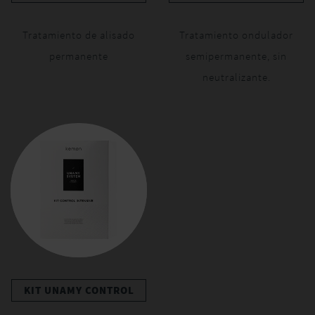
Tratamiento de alisado
Tratamiento ondulador
permanente
semipermanente, sin
neutralizante.
KIT UNAMY CONTROL