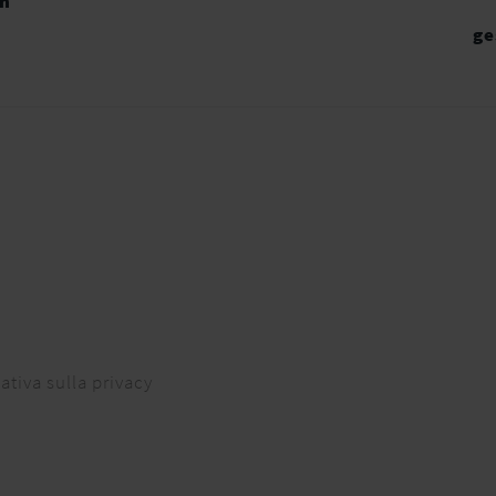
ón
ge
ativa sulla privacy