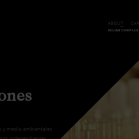
ABOUT
CA
VELIAN COMPLEX
iones
os y medio ambientales
smos independientes