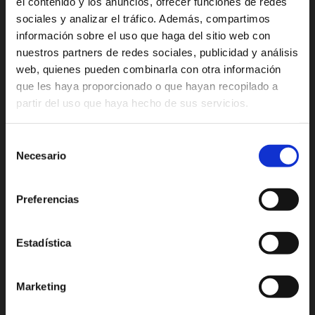
el contenido y los anuncios, ofrecer funciones de redes
sociales y analizar el tráfico. Además, compartimos
información sobre el uso que haga del sitio web con
nuestros partners de redes sociales, publicidad y análisis
web, quienes pueden combinarla con otra información
que les haya proporcionado o que hayan recopilado a
Productos Relacionados
partir del uso que haya hecho de sus servicios.
Selección
Necesario
de
consentimiento
Preferencias
Estadística
Marketing
LUNEX ULTRA CREAM
LUNEX LIGHT