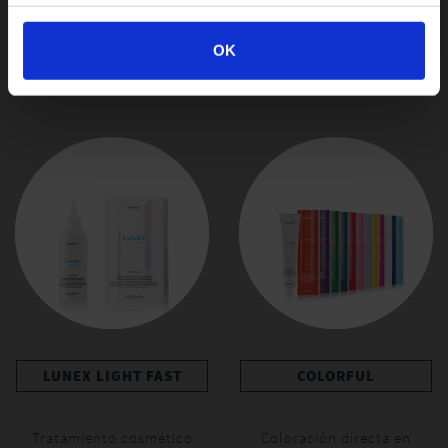
Decolorante en crema de
Tratamiento cosmético
OK
acción gradual
aclarante con
gel
LUNEX LIGHT FAST
COLORFUL
Tratamiento cosmético
Coloración directa en