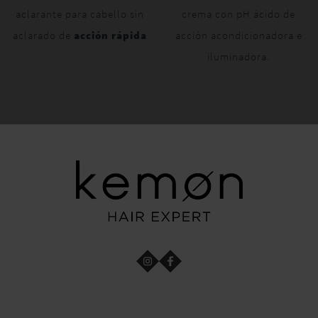
aclarante para cabello sin
crema con pH ácido de
aclarado de
acción rápida
acción acondicionadora e
iluminadora.