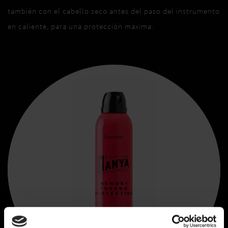
también con el cabello seco antes del paso del instrumento
en caliente, para una protección máxima.