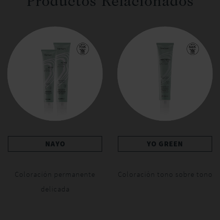
Productos Relacionados
NAYO
YO GREEN
Coloración permanente
Coloración tono sobre tono
delicada