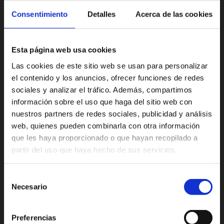
perfectamente la cutícola. Intensifica el reflejo y da al
Consentimiento
Detalles
Acerca de las cookies
cabello la máxima luminosidad y un color lleno de
vida.
Esta página web usa cookies
Los matices están disponibles en frasco de 200 ml.
Las cookies de este sitio web se usan para personalizar
el contenido y los anuncios, ofrecer funciones de redes
sociales y analizar el tráfico. Además, compartimos
Contiene hasta el 88 % de ingredientes de origen
información sobre el uso que haga del sitio web con
natural: valor calculado según la norma técnica ISO
nuestros partners de redes sociales, publicidad y análisis
16128.
web, quienes pueden combinarla con otra información
que les haya proporcionado o que hayan recopilado a
partir del uso que haya hecho de sus servicios.
Selección
Necesario
de
consentimiento
Preferencias