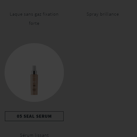
Laque sans gaz fixation
Spray brillance
forte
05 SEAL SERUM
Sérum lissant