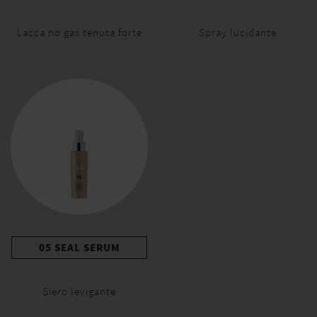
Lacca no gas tenuta forte
Spray lucidante
05 SEAL SERUM
Siero levigante