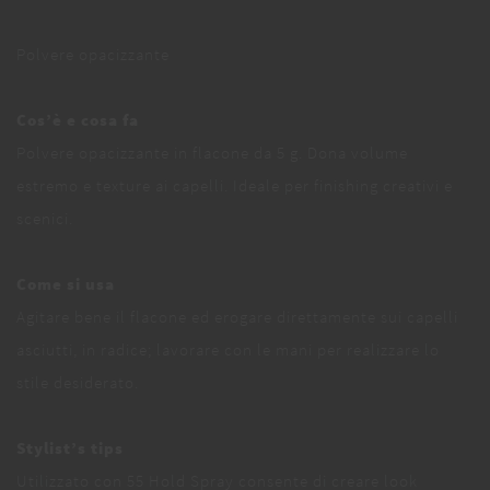
Polvere opacizzante
Cos’è e cosa fa
Polvere opacizzante in flacone da 5 g. Dona volume
estremo e texture ai capelli. Ideale per finishing creativi e
scenici.
Come si usa
Agitare bene il flacone ed erogare direttamente sui capelli
asciutti, in radice; lavorare con le mani per realizzare lo
stile desiderato.
Stylist’s tips
Utilizzato con 55 Hold Spray consente di creare look