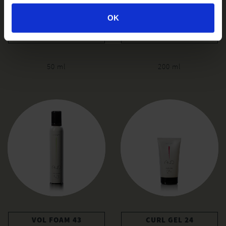
OK
MAGIC SERUM 26
FIX SPRAY 55
50 ml
200 ml
VOL FOAM 43
CURL GEL 24