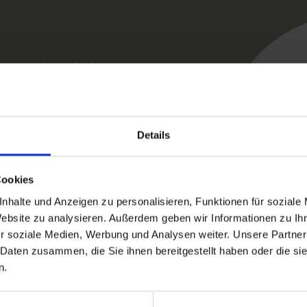
tion und Glanz. Ein Stil ohne
rocknet schnell und
Details
 auf das feuchte Haar
Cookies
edeneren Look, das Gel
nhalte und Anzeigen zu personalisieren, Funktionen für soziale
Website zu analysieren. Außerdem geben wir Informationen zu I
r soziale Medien, Werbung und Analysen weiter. Unsere Partner
 Daten zusammen, die Sie ihnen bereitgestellt haben oder die s
n.
turieren der männlichen