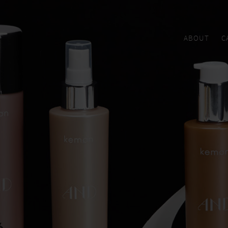
ABOUT
C