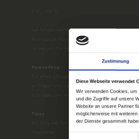
8 ml - 200 ml
Gel für starken Halt, klare, präzise Formen, Defini
Rückstände, für ein lang anhaltendes Finishing. T
verbessert die Haartextur.
Zustimmung
Anwendung
Für einen ultraglänzenden Wet-Look, das Produkt
Diese Webseite verwendet 
auftragen und trocknen lassen. Für einen entschi
Wir verwenden Cookies, um I
auftragen und mit dem Fön trocknen.
und die Zugriffe auf unsere 
Website an unsere Partner fü
Tipps
möglicherweise mit weiteren
der Dienste gesammelt habe
Mit Hilfe des Föns eignet es sich ideal zum Struk
Haartollen.
Einwilligungsauswahl