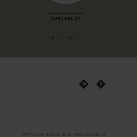
CURL GEL 24
8 ml - 150 ml
COPYRIGHT KEMON 2026 PI00237580543