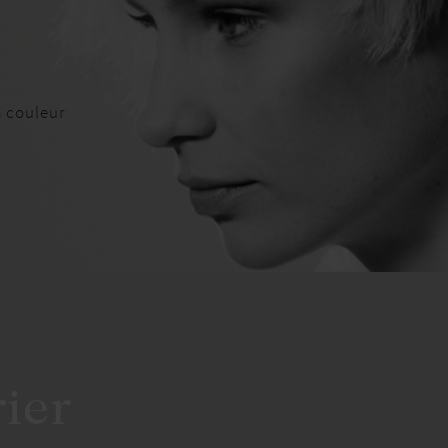
a couleur
ier