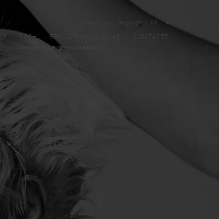
Choose your language:
FR
RE
TECH
EDUCATION
K.LAB
CONTACTS
COLORATION
DECOLORATION