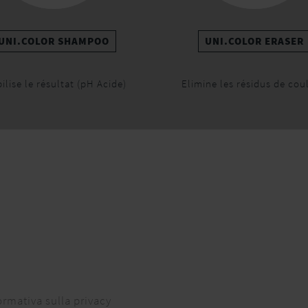
UNI.COLOR SHAMPOO
UNI.COLOR ERASER
ilise le résultat (pH Acide)
Elimine les résidus de cou
ormativa sulla privacy