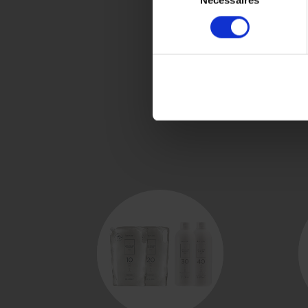
du
consentement