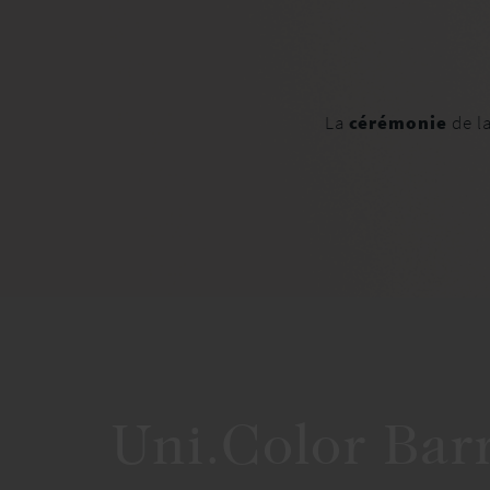
La
cérémonie
de l
Uni.Color Barr