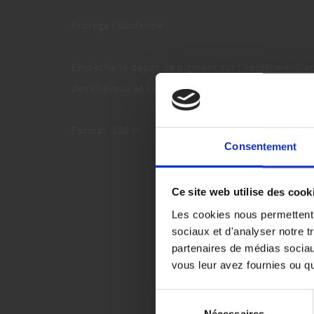
Protège l’épiderme.
Empêche le dépôt de pigment sur l’épiderme. S’ap
des cheveux et s’enlève avec la coloration.
Format: 100 ml
Consentement
Ce site web utilise des cook
Les cookies nous permettent d
sociaux et d'analyser notre t
partenaires de médias sociaux
vous leur avez fournies ou qu'
Sélection
Nécessaires