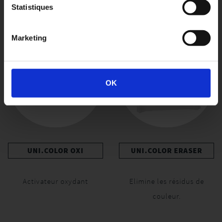
Produits Connexes
Statistiques
Marketing
OK
UNI.COLOR OXI
UNI.COLOR ERASER
Activateur oxydant
Elimine les résidus de
couleur.