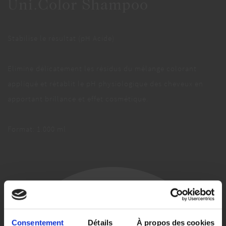
Uni.Color Shampoo
Stabilise le résultat (pH Acide)
Elimine délicatement les résidus du mélange colorant
appliqué et rétablit le pH physiologique des cheveux en
apportant brillance et effet cosmétique.
Format: 1.000 ml
Consentement
Détails
À propos des cookies