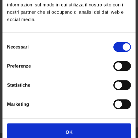
MODO D'USO
informazioni sul modo in cui utilizza il nostro sito con i
nostri partner che si occupano di analisi dei dati web e
social media.
Ripartire due o tre noci di prodotto su lunghezze e punte,
lavate e ben tamponate.
Selezione
Pettinare per distribuire e p
rocedere alla piega abituale.
Necessari
del
consenso
N.B.
La quantità di prodotto utilizzata influenzerà il
Preferenze
risultato finale. La quantità ottimale varia in base allo
spessore dei capelli, al loro grado di secchezza e al livello
Statistiche
di disciplina o leggerezza che si vuole ottenere.
Marketing
OK