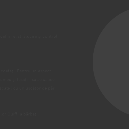
definire, strălucire și control
 coafați. Pentru un aspect
umed și lăsați-l să se usuce.
scați-l cu un uscător de păr.
lor Quiff la bărbați.