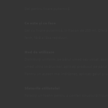
Gel pentru fixare puternică
Ce este și ce face
Gel cu fixare puternică, în flacon de 200 ml. Oferă 
ferm, fără a lăsa reziduuri.
Mod de utilizare
Distribuiți uniform, pe părul umed sau uscat, apoi
umed ultra strălucitor, aplicați produsul pe părul 
Pentru un aspect mai îndrăzneț, aplicați gelul și u
Sfaturile stilistului
Folosiți un foehn pentru a conferi structură frizuri