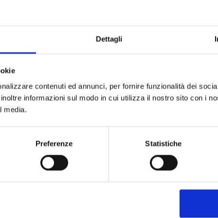
te în Asia de
Dettagli
ile sale
amina E, este
ookie
fragil, pentru
nalizzare contenuti ed annunci, per fornire funzionalità dei socia
i protectoare.
inoltre informazioni sul modo in cui utilizza il nostro sito con i 
al media.
ău anti-
Preferenze
Statistiche
prietățile
ră părului
perioare.
e dulci