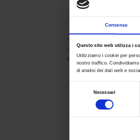
Ulei de camelie
Este folosit încă din antichita
Consenso
Sud-Est pentru proprietăț
hidratante. Foarte bogat în vit
Questo sito web utilizza i c
indicat pentru părul uscat sau 
Utilizziamo i cookie per perso
proprietățile sale hidratante ș
nostro traffico. Condividiamo 
di analisi dei dati web e soci
Ulei de argan
Selezione
Cunoscut pentru efectul s
Necessari
del
îmbătrânire, hrănire și pro
consenso
revitalizante, produsul ofe
catifelare și strălucire su
Uleiuri de in si migdal