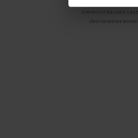
Acestea au un efect protector
prevenind daunele cauz
deshidratarea excesi