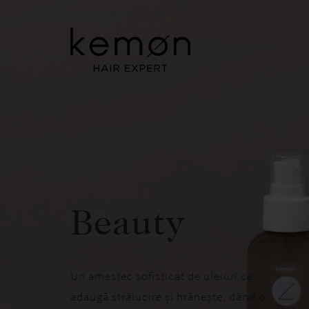
Beauty
Un amestec sofisticat de uleiuri ce
adaugă strălucire și hrănește, dând o