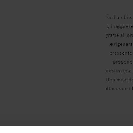
Nell’ambito 
oli rapprese
grazie al lo
e rigenera
crescente
propone 
destinato a 
Una miscel
altamente id