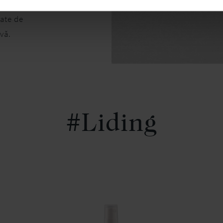
 și emolient,
ate de
vă.
#Liding