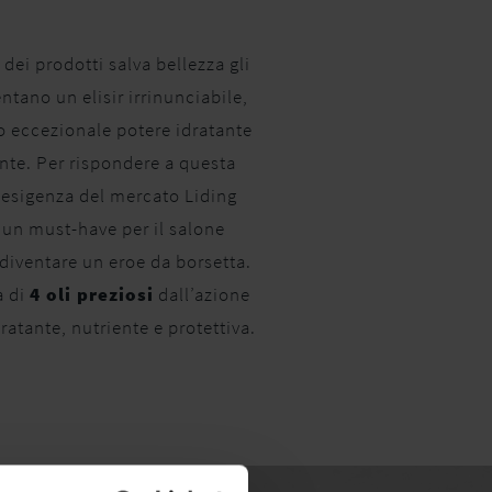
dei prodotti salva bellezza gli
ntano un elisir irrinunciabile,
ro eccezionale potere idratante
nte. Per rispondere a questa
 esigenza del mercato Liding
un must-have per il salone
diventare un eroe da borsetta.
a di
4 oli preziosi
dall’azione
ratante, nutriente e protettiva.