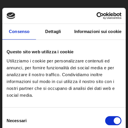
Face posibilă restabilirea nivelului și tonului părului tratat
cosmetic, mărind rezistenţa culorii și gradul de strălucire a
rezultatului, cu o acţiune blândă și reparatoare care nu
Consenso
Dettagli
Informazioni sui cookie
sensibilizează structura părului.
Questo sito web utilizza i cookie
Pentru rezultate mai intense pe părul natural, se
Utilizziamo i cookie per personalizzare contenuti ed
recomandă amestecarea Yo Green cu NaYo, oferind
annunci, per fornire funzionalità dei social media e per
serviciile Colorare Intensivă Yo Demi și Colorare Ușoară Yo
analizzare il nostro traffico. Condividiamo inoltre
Demi. Până la 84% ingrediente de origine naturală: este o
informazioni sul modo in cui utilizza il nostro sito con i
nostri partner che si occupano di analisi dei dati web e
valoare calculată în conformitate cu standardul tehnic ISO
social media.
16128, după amestecarea cremei de colorare Yo Green cu
activatorul cremă Yo Green de 6.5 Vol.
Selezione
Necessari
del