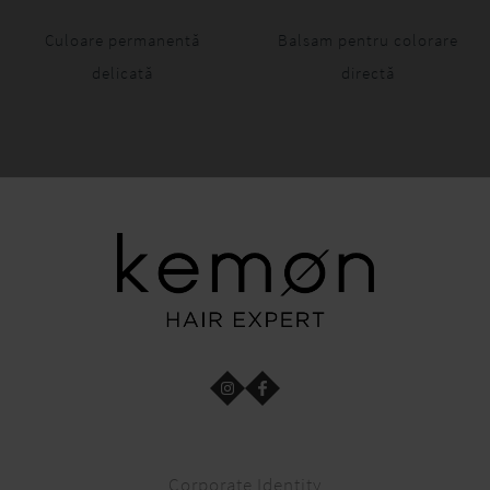
Culoare permanentă
Balsam pentru colorare
delicată
directă
Corporate Identity