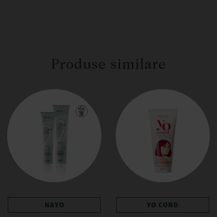
Produse similare
NAYO
YO COND