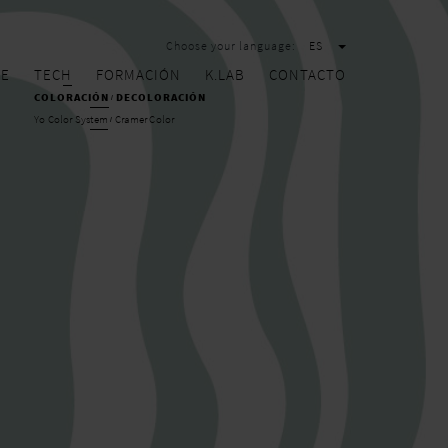
Choose your language:
ES
RE
TECH
FORMACIÓN
K.LAB
CONTACTO
COLORACIÓN
DECOLORACIÓN
Yo Color System
Cramer Color