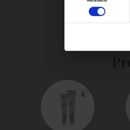
de
consentimiento
Pr