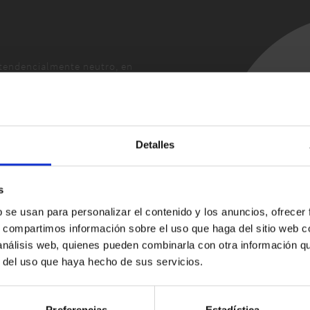
 tendencialmente neutro, en
tados cosméticamente
Detalles
o gracias a la acción delicada
s
gen natural : valor
b se usan para personalizar el contenido y los anuncios, ofrecer
s, compartimos información sobre el uso que haga del sitio web 
lativo a la mezcla de la
 análisis web, quienes pueden combinarla con otra información q
5 vol.
r del uso que haya hecho de sus servicios.
Preferencias
Estadística