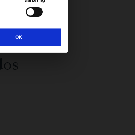
OK
dos