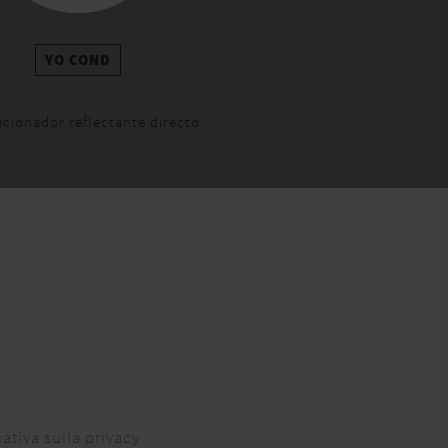
YO COND
cionador reflectante directo
ativa sulla privacy