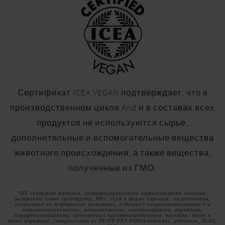
Сертификат ICEA VEGAN подтверждает, что в
производственном цикле And и в составах всех
продуктов не используются сырье,
дополнительные и вспомогательные вещества
животного происхождения, а также вещества,
полученные из ГМО.
*НЕ содержат аммиака, этерифицированного лаурилсульфата аммония,
экстракта семян грейпфрута, HFC 152A в форме аэрозоля, ингредиентов,
полученных из жертвенных животных, 2-Метил-5-хлоризотиазолинона-3 и
метилизотиазолинона, метиленгликоля, наноматериалов, парабенов,
парафенилендиамина, производных парафенилендиамина, вазелина, масел и
воска парафина, (микрочастиц из PE/PP/PET/PMMA/нейлона), ретинола, SLES,