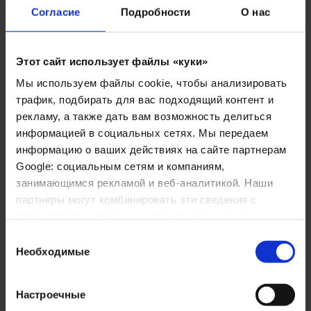
Согласие
Подробности
О нас
Этот сайт использует файлы «куки»
Мы используем файлы cookie, чтобы анализировать
трафик, подбирать для вас подходящий контент и
рекламу, а также дать вам возможность делиться
информацией в социальных сетях. Мы передаем
13 HEAT SPRAY
информацию о ваших действиях на сайте партнерам
Google: социальным сетям и компаниям,
занимающимся рекламой и веб-аналитикой. Наши
Термозащитный аэрозоль
партнеры могут комбинировать эти сведения с
предоставленной вами информацией, а также
данными, которые они получили при использовании
Выбор
вами их сервисов.
Styling
Необходимые
согласия
Настроечные