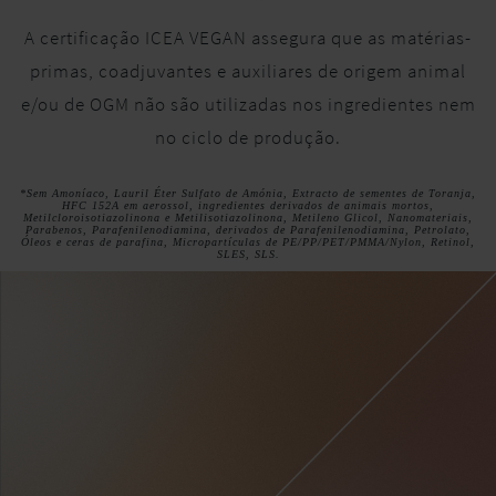
A certificação ICEA VEGAN assegura que as matérias-
primas, coadjuvantes e auxiliares de origem animal
e/ou de OGM não são utilizadas nos ingredientes nem
no ciclo de produção.
*Sem Amoníaco, Lauril Éter Sulfato de Amónia, Extracto de sementes de Toranja,
HFC 152A em aerossol, ingredientes derivados de animais mortos,
Metilcloroisotiazolinona e Metilisotiazolinona, Metileno Glicol, Nanomateriais,
Parabenos, Parafenilenodiamina, derivados de Parafenilenodiamina, Petrolato,
Óleos e ceras de parafina, Micropartículas de PE/PP/PET/PMMA/Nylon, Retinol,
SLES, SLS.