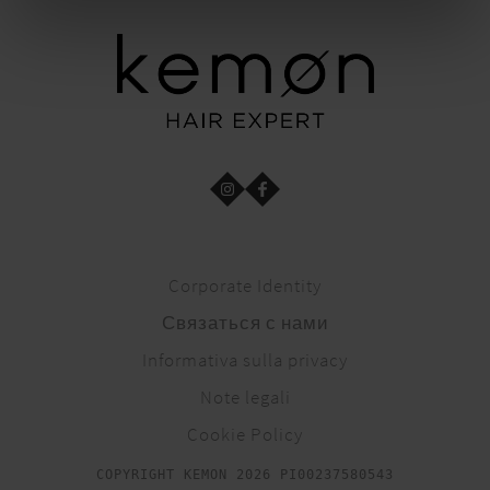
Corporate Identity
Связаться с нами
Informativa sulla privacy
Note legali
Cookie Policy
COPYRIGHT KEMON 2026 PI00237580543