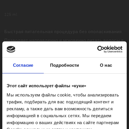
125 ml
Быстрая питательная процедура без ополаскивания.
Позволяет направленно и мгновенно питать волосы в
наиболее обезвоженных зонах по длине волос.
Облегчает распутывание и повышает
Согласие
Подробности
О нас
расчесываемость при сушке. Добавляет мягкость и
блеск, защищает от пересушивания в течение
долгого времени.
Этот сайт использует файлы «куки»
Мы используем файлы cookie, чтобы анализировать
трафик, подбирать для вас подходящий контент и
рекламу, а также дать вам возможность делиться
информацией в социальных сетях. Мы передаем
информацию о ваших действиях на сайте партнерам