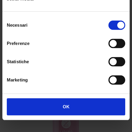
Тому вони ідеально захищають колір від УФ
випромінювання.
Selezione
Necessari
del
consenso
Preferenze
#Liding
Statistiche
Marketing
OK