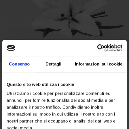
Consenso
Dettagli
Informazioni sui cookie
Квіткові екстракти
ромашки і лілії
Questo sito web utilizza i cookie
Utilizziamo i cookie per personalizzare contenuti ed
annunci, per fornire funzionalità dei social media e per
Екстракти цих рослин володіють зволожуючими
analizzare il nostro traffico. Condividiamo inoltre
властивостями і були вибрані для серії Color
informazioni sul modo in cui utilizza il nostro sito con i
nostri partner che si occupano di analisi dei dati web e
завдяки захисним і антиоксидантним якостям.
social media.