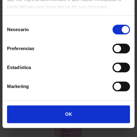
partir del uso que haya hecho de sus servicios.
por los rayos UV.
Selección
Necesario
de
consentimiento
Preferencias
#Liding
Estadística
Marketing
OK