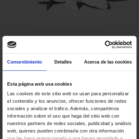
Extracto de flores
de manzanilla y
Consentimiento
Detalles
Acerca de las cookies
lirio
Esta página web usa cookies
Las cookies de este sitio web se usan para personalizar
Los extractos obtenidos de las flores de estas dos
el contenido y los anuncios, ofrecer funciones de redes
sociales y analizar el tráfico. Además, compartimos
plantas son ricos en elementos hidratantes y han sido
información sobre el uso que haga del sitio web con
elegidos para la línea Color porque son altamente
nuestros partners de redes sociales, publicidad y análisis
protectores y antioxidantes. Por ello son ideales para
web, quienes pueden combinarla con otra información
proteger el color de los daños oxidativos provocados
que les haya proporcionado o que hayan recopilado a