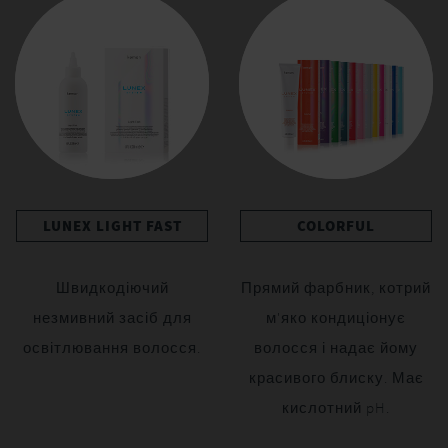
LUNEX LIGHT FAST
COLORFUL
Швидкодіючий
Прямий фарбник, котрий
незмивний засіб для
м'яко кондиціонує
освітлювання волосся.
волосся і надає йому
красивого блиску. Має
кислотний pH.