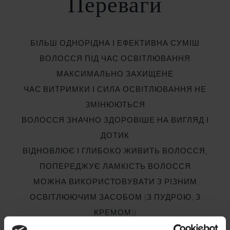
Переваги
БІЛЬШ ОДНОРІДНА І ЕФЕКТИВНА СУМІШ
ВОЛОССЯ ПІД ЧАС ОСВІТЛЮВАННЯ
МАКСИМАЛЬНО ЗАХИЩЕНЕ
ЧАС ВИТРИМКИ І СИЛА ОСВІТЛЮВАННЯ НЕ
ЗМІНЮЮТЬСЯ
ВОЛОССЯ ЗНАЧНО ЗДОРОВІШЕ НА ВИГЛЯД І
ДОТИК
ВІДНОВЛЮЄ І ГЛИБОКО ЖИВИТЬ ВОЛОССЯ,
ПОПЕРЕДЖУЄ ЛАМКІСТЬ ВОЛОССЯ
МОЖНА ВИКОРИСТОВУВАТИ З РІЗНИМ
ОСВІТЛЮЮЧИМ ЗАСОБОМ (З ПУДРОЮ, З
КРЕМОМ))