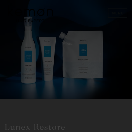
MENU
Lunex Restore