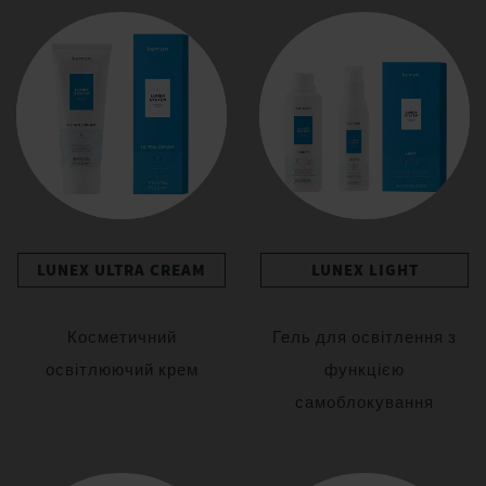
LUNEX ULTRA CREAM
LUNEX LIGHT
Косметичний
Гель для освітлення з
освітлюючий крем
функцією
самоблокування