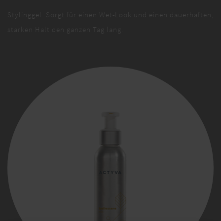
Stylinggel. Sorgt für einen Wet-Look und einen dauerhaften,
starken Halt den ganzen Tag lang.