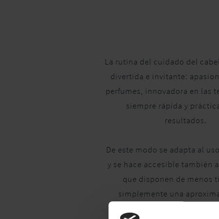
La rutina del cuidado del cabel
divertida e invitante: apasio
perfumes, innovadora en las t
siempre rápida y práctic
resultados.
De este modo se adapta al uso
y se hace accesible también a
que disponen de menos 
simplemente una aproxima
belleza más smart