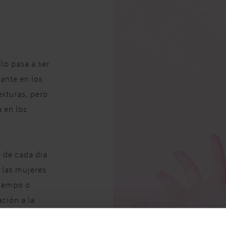
lo pasa a ser
nante en los
exturas, pero
a en los
 de cada día
 las mujeres
tiempo o
ción a la
.