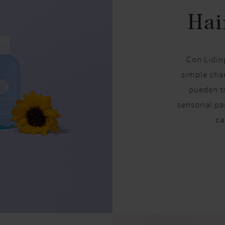
Hai
Con Lidin
simple cha
pueden t
sensorial pa
ca