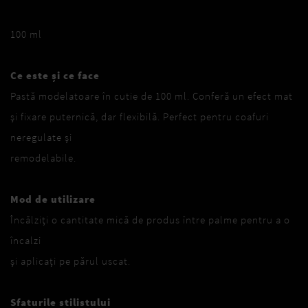
100 ml
Ce este și ce face
Pastă modelatoare în cutie de 100 ml. Conferă un efect mat
și fixare puternică, dar flexibilă. Perfect pentru coafuri
neregulate și
remodelabile.
Mod de utilizare
Încălziți o cantitate mică de produs între palme pentru a o
încalzi
și aplicați pe părul uscat.
Sfaturile stilistului