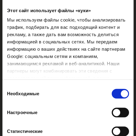
Этот сайт использует файлы «куки»
Мы используем файлы cookie, чтобы анализировать
трафик, подбирать для вас подходящий контент и
рекламу, а также дать вам возможность делиться
информацией в социальных сетях. Мы передаем
информацию о ваших действиях на сайте партнерам
Google: социальным сетям и компаниям,
занимающимся рекламой и веб-аналитикой. Наши
LINFA SOLARE
LINFA SOLARE
партнеры могут комбинировать эти сведения с
PROTECTION MILK
PROTECTION OIL
предоставленной вами информацией, а также
данными, которые они получили при использовании
Выбор
вами их сервисов.
Необходимые
согласия
SPF 10 - 125 мл
SPF 6 - 125 мл
Настроечные
Статистические